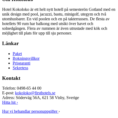
Hotel Kokoloko är ett helt nytt hotell på semesterön Gotland med en
unik design med pool, jacuzzi, bastu, minigolf, utegym och två
utomhusbarer. En vid poolen och en på takterrassen. De flesta av
hotellets 90 rum har balkong med utsikt över havet och
solnedgången. Flera av rummen är även utrustade med kök och
möjlighet till plats för upp till sju personer.
Länkar
Paket
Bokningsvillkor
Prisgaranti
Sekretess
Kontakt
Telefon: 0498-65 44 00
E-post:
kokoloko@firsthotels.se
Adress: Söderväg 56A, 621 58 Visby, Sverige
Hitta hit ›
Hur vi behandlar personuppgifter
›