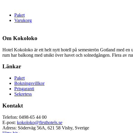
Paket
Varukorg
Om Kokoloko
Hotel Kokoloko är ett helt nytt hotell på semesterön Gotland med en u
rum har balkong med utsikt över havet och solnedgången. Flera av rumm
Länkar
Paket
Bokningsvillkor
Prisgaranti
Sekretess
Kontakt
Telefon: 0498-65 44 00
E-post:
kokoloko@firsthotels.se
Adress: Söderväg 56A, 621 58 Visby, Sverige