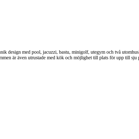
nik design med pool, jacuzzi, bastu, minigolf, utegym och två utomhusba
en är även utrustade med kök och möjlighet till plats för upp till sju 