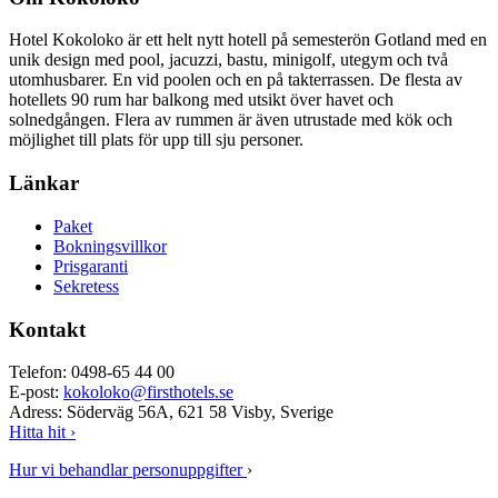
Hotel Kokoloko är ett helt nytt hotell på semesterön Gotland med en
unik design med pool, jacuzzi, bastu, minigolf, utegym och två
utomhusbarer. En vid poolen och en på takterrassen. De flesta av
hotellets 90 rum har balkong med utsikt över havet och
solnedgången. Flera av rummen är även utrustade med kök och
möjlighet till plats för upp till sju personer.
Länkar
Paket
Bokningsvillkor
Prisgaranti
Sekretess
Kontakt
Telefon: 0498-65 44 00
E-post:
kokoloko@firsthotels.se
Adress: Söderväg 56A, 621 58 Visby, Sverige
Hitta hit ›
Hur vi behandlar personuppgifter
›