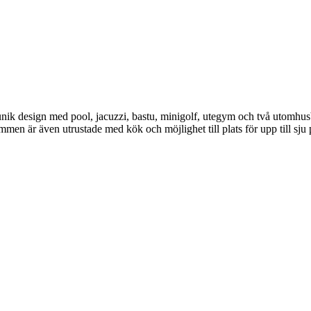
nik design med pool, jacuzzi, bastu, minigolf, utegym och två utomhusba
en är även utrustade med kök och möjlighet till plats för upp till sju 