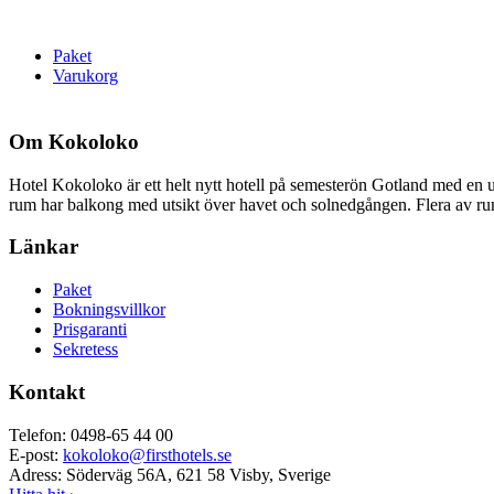
Paket
Varukorg
Om Kokoloko
Hotel Kokoloko är ett helt nytt hotell på semesterön Gotland med en u
rum har balkong med utsikt över havet och solnedgången. Flera av rumm
Länkar
Paket
Bokningsvillkor
Prisgaranti
Sekretess
Kontakt
Telefon: 0498-65 44 00
E-post:
kokoloko@firsthotels.se
Adress: Söderväg 56A, 621 58 Visby, Sverige