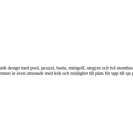
nik design med pool, jacuzzi, bastu, minigolf, utegym och två utomhusba
en är även utrustade med kök och möjlighet till plats för upp till sju 