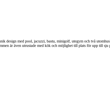
nik design med pool, jacuzzi, bastu, minigolf, utegym och två utomhusba
en är även utrustade med kök och möjlighet till plats för upp till sju 