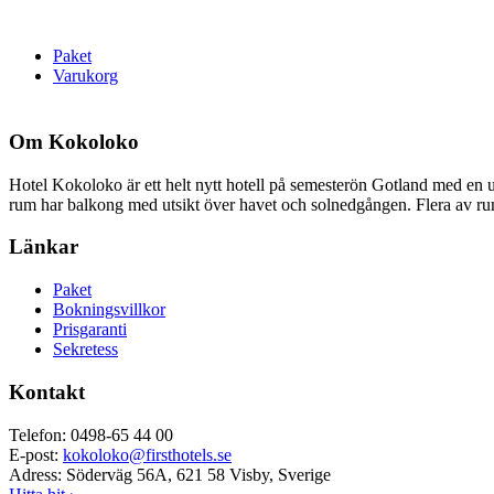
Paket
Varukorg
Om Kokoloko
Hotel Kokoloko är ett helt nytt hotell på semesterön Gotland med en u
rum har balkong med utsikt över havet och solnedgången. Flera av rumm
Länkar
Paket
Bokningsvillkor
Prisgaranti
Sekretess
Kontakt
Telefon: 0498-65 44 00
E-post:
kokoloko@firsthotels.se
Adress: Söderväg 56A, 621 58 Visby, Sverige